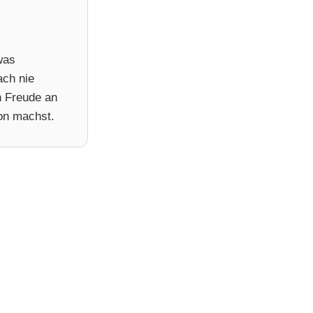
was
ach nie
ch Freude an
von machst.