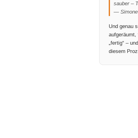
sauber – T
— Simone 
Und genau so
aufgeräumt, 
„fertig“ – un
diesem Proze