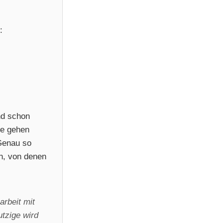
:
nd schon
ie gehen
 Genau so
ch, von denen
rbeit mit
tzige wird