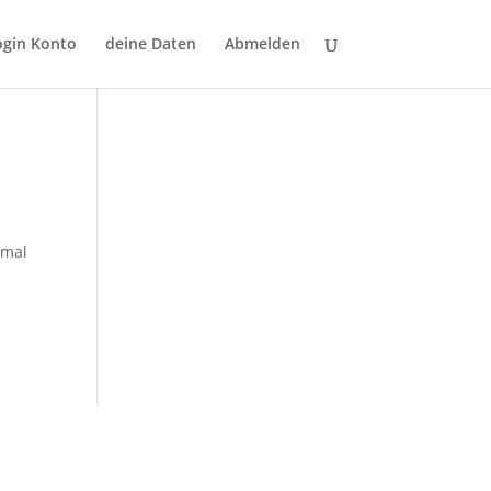
ogin Konto
deine Daten
Abmelden
imal