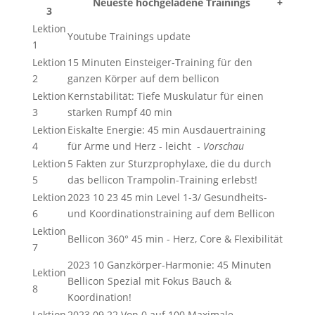
Neueste hochgeladene Trainings
+
3
Lektion
Youtube Trainings update
1
Lektion
15 Minuten Einsteiger-Training für den
2
ganzen Körper auf dem bellicon
Lektion
Kernstabilität: Tiefe Muskulatur für einen
3
starken Rumpf 40 min
Lektion
Eiskalte Energie: 45 min Ausdauertraining
4
für Arme und Herz - leicht -
Vorschau
Lektion
5 Fakten zur Sturzprophylaxe, die du durch
5
das bellicon Trampolin-Training erlebst!
Lektion
2023 10 23 45 min Level 1-3/ Gesundheits-
6
und Koordinationstraining auf dem Bellicon
Lektion
Bellicon 360° 45 min - Herz, Core & Flexibilität
7
2023 10 Ganzkörper-Harmonie: 45 Minuten
Lektion
Bellicon Spezial mit Fokus Bauch &
8
Koordination!
Lektion
2023 09 22 Von 0 auf 100 Maximale