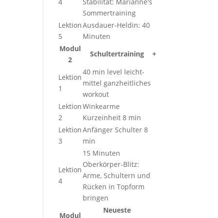
4
Stabilität: Marianne's
Sommertraining
Lektion
Ausdauer-Heldin: 40
5
Minuten
Modul
Schultertraining
+
2
40 min level leicht-
Lektion
mittel ganzheitliches
1
workout
Lektion
Winkearme
2
Kurzeinheit 8 min
Lektion
Anfänger Schulter 8
3
min
15 Minuten
Oberkörper-Blitz:
Lektion
Arme, Schultern und
4
Rücken in Topform
bringen
Neueste
Modul