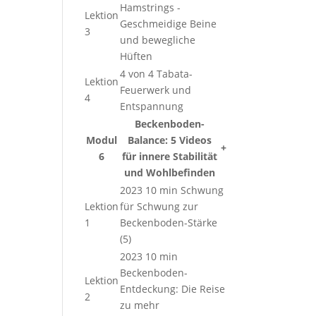
Hamstrings -
Lektion
Geschmeidige Beine
3
und bewegliche
Hüften
4 von 4 Tabata-
Lektion
Feuerwerk und
4
Entspannung
Beckenboden-
Modul
Balance: 5 Videos
+
6
für innere Stabilität
und Wohlbefinden
2023 10 min Schwung
Lektion
für Schwung zur
1
Beckenboden-Stärke
(5)
2023 10 min
Beckenboden-
Lektion
Entdeckung: Die Reise
2
zu mehr