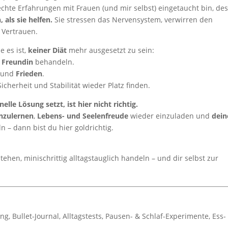
 echte Erfahrungen mit Frauen (und mir selbst) eingetaucht bin, des
 als sie helfen.
Sie stressen das Nervensystem, verwirren den
 Vertrauen.
ie es ist,
keiner Diät
mehr ausgesetzt zu sein:
 Freundin
behandeln.
und
Frieden
.
Sicherheit und Stabilität wieder Platz finden.
elle Lösung setzt, ist hier nicht richtig.
nzulernen
,
Lebens- und Seelenfreude
wieder einzuladen und
dein
n – dann bist du hier goldrichtig.
ehen, minischrittig alltagstauglich handeln – und dir selbst zur
, Bullet-Journal, Alltagstests, Pausen- & Schlaf-Experimente, Ess