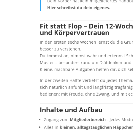
Dein Körper hat kein mitgeliefertes Handb
Hier schreibst du dein eigenes.
Fit statt Flop – Dein 12-Wo
und Körpervertrauen
In den ersten sechs Wochen lernst du die Gr
besser zu verstehen.
Du kommst an, nimmst wahr und erkennst Schritt
Muster – besonders rund um Diätdenken und Se
Kleine, machbare Aufgaben helfen dir, dich 
In der zweiten Hälfte vertiefst du jedes Thema.
sich natürlich anfühlt und langfristig tragfähi
bedienen: mit Freude, ohne Zwang, und mit 
Inhalte und Aufbau
Zugang zum
Mitgliederbereich
- Jedes Modul
Alles in
kleinen, alltagstauglichen Häppche