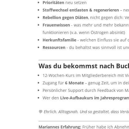
Prioritäten
neu setzen
Stoffwechsel entlasten & regenerieren
– ne
Rebellion gegen Diäten
, nicht gegen dich: V
Frauenwissen
- was mehr und mehr bekannt 
funktionieren (v.a. wenn Östrogen absinkt)
Herkunftsfamilie
- welchen Einfluss sie au
Ressourcen
- du behältst was sinnvoll ist un
Was du bekommst nach Buc
12-Wochen-Kurs im Mitgliederbereich mit V
Zugang für
6 Monate
– genug Zeit, um in d
Persönlicher Support durch Feedback von M
Wer den
Live-Aufbaukurs im Jahresprogr
💬
Ehrlich. Alltagsnah. Und so gestaltet, dass Ver
Mariannes Erfahrung:
Früher habe ich Abneh