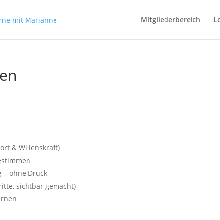
Mitgliederbereich
L
hen
rt & Willenskraft)
bestimmen
g – ohne Druck
ritte, sichtbar gemacht)
ernen