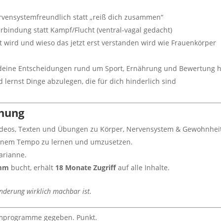
rvensystemfreundlich statt „reiß dich zusammen“
erbindung statt Kampf/Flucht (ventral-vagal gedacht)
wird und wieso das jetzt erst verstanden wird wie Frauenkörper
f deine Entscheidungen rund um Sport, Ernährung und Bewertung 
d lernst Dinge abzulegen, die für dich hinderlich sind
hung
ideos, Texten und Übungen zu Körper, Nervensystem & Gewohnhei
einem Tempo zu lernen und umzusetzen.
arianne.
amm
bucht, erhält
18 Monate Zugriff
auf alle Inhalte.
änderung wirklich machbar ist.
mprogramme gegeben. Punkt.