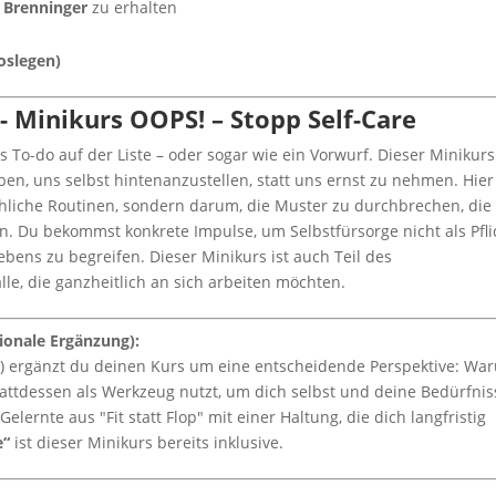
 Brenninger
zu erhalten
oslegen)
- Minikurs OOPS! – Stopp Self-Care
es To-do auf der Liste – oder sogar wie ein Vorwurf. Dieser Minikurs
aben, uns selbst hintenanzustellen, statt uns ernst zu nehmen. Hier
chliche Routinen, sondern darum, die Muster zu durchbrechen, die
n. Du bekommst konkrete Impulse, um Selbstfürsorge nicht als Pfli
ebens zu begreifen. Dieser Minikurs ist auch Teil des
alle, die ganzheitlich an sich arbeiten möchten.
ionale Ergänzung):
€) ergänzt du deinen Kurs um eine entscheidende Perspektive: Wa
stattdessen als Werkzeug nutzt, um dich selbst und deine Bedürfnis
ernte aus "Fit statt Flop" mit einer Haltung, die dich langfristig
e“
ist dieser Minikurs bereits inklusive.