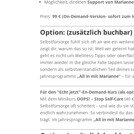
Möglichkeit, direkten
Support von Marianne
Preis:
99 € (On-Demand-Version- sofort zum l
Option: (zusätzlich buchbar)
Selbstfürsorge fühlt sich oft an wie ein weiter
zeigt dir, warum das so ist: Weil wir gelernt h
geht es nicht um Wellness-Tipps oder oberflä
immer wieder in die gleiche Falle tappen lasse
sondern als selbstverständlichen Teil deines L
Jahresprogramms
„All in mit Marianne“
– für 
Für den "Echt jetzt"-En-Demand-Kurs (als opt
Mit dem Minikurs
OOPS! – Stop Self-Care
(49 
Selbstfürsorge oft scheitert – und wie du sie 
endlich wahrzunehmen. So verbindest du das Gel
trägt. Im Jahresprogramm
„All in mit Mariann