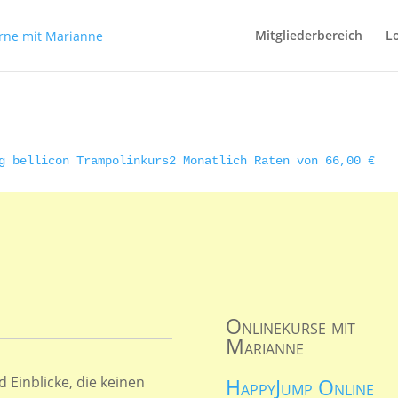
Mitgliederbereich
L
g bellicon Trampolinkurs
2 Monatlich Raten von 66,00 €
Onlinekurse mit
Marianne
 Einblicke, die keinen
HappyJump Online