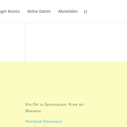
ogin Konto
deine Daten
Abmelden
Vor Ort in Geisenhausen: Kurse mit
Marianne
HappyJump Erwachsene