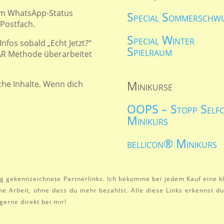
 im WhatsApp-Status
Special Sommerschw
 Postfach.
Special Winter
fos sobald „Echt Jetzt?“
Spielraum
HAR Methode überarbeitet
Minikurse
iche Inhalte. Wenn dich
OOPS – Stopp Selfc
Minikurs
bellicon® Minikurs
tig gekennzeichnete Partnerlinks. Ich bekomme bei jedem Kauf eine kl
ne Arbeit, ohne dass du mehr bezahlst. Alle diese Links erkennst 
gerne direkt bei mir!