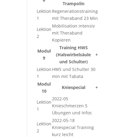
Trampolin
Lektion
Regenerationstraining
1
mit Theraband 23 Min
Mobilisation intensiv
Lektion
mit Theraband
2
Kopieren
Training HWS
Modul
(Halswirbelsäule
+
9
und Schulter)
Lektion
HWS und Schulter 30
1
min mit Tabata
Modul
Kniespecial
+
10
2022-05
Lektion
Knieschmerzen 5
1
Übungen und Infos
2022-05-18
Lektion
Kniespecial Training
2
kurz leicht