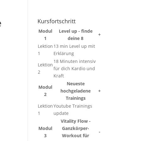
e
Kursfortschritt
Modul
Level up - finde
+
1
deine 8
Lektion
13 min Level up mit
1
Erklärung
18 Minuten intensiv
Lektion
für dich Kardio und
2
Kraft
Neueste
Modul
hochgeladene
+
2
Trainings
Lektion
Youtube Trainings
1
update
Vitality Flow -
Modul
Ganzkörper-
-
3
Workout für