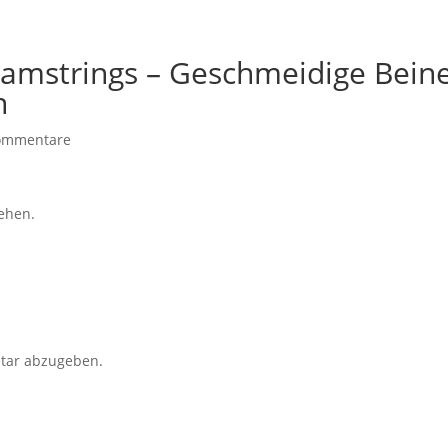
 Hamstrings – Geschmeidige Bein
n
ommentare
sehen.
tar abzugeben.