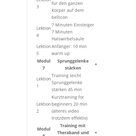
für den ganzen
3
Körper auf dem
bellicon
7 Minuten Einsteiger
Lektion
7 Minuten
4
Halswirbelsäule
Lektion
Anfänger: 10 min
5
warm up
Modul
Sprunggelenke
+
7
stärken
Training leicht
Lektion
Sprunggelenke
1
stärken 45 min
Kurztraining for
Lektion
beginners 20 min
2
(älteres video
trotzdem effektiv)
Training mit
Modul
Theraband und
+
8