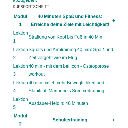
abzugeben.
KURSFORTSCHRITT
Modul
40 Minuten Spaß und Fitness:
+
1
Erreiche deine Ziele mit Leichtigkeit!
Lektion
Straffung von Kopf bis Fuß in 40 Min
1
Lektion
Squats und Armtraining 40 min: Spaß und
2
Zeit vergeht wie im Flug
Lektion
40 min - mit dem bellicon - Osteoporose
3
workout
Lektion
40 min mittel mehr Beweglichkeit und
4
Stabilität: Marianne's Sommertraining
Lektion
Ausdauer-Heldin: 40 Minuten
5
Modul
Schultertraining
+
2