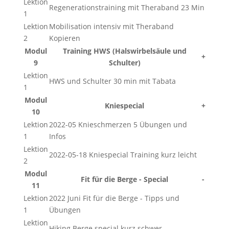
Lektion
Regenerationstraining mit Theraband 23 Min
1
Lektion
Mobilisation intensiv mit Theraband
2
Kopieren
Modul
Training HWS (Halswirbelsäule und
+
9
Schulter)
Lektion
HWS und Schulter 30 min mit Tabata
1
Modul
Kniespecial
+
10
Lektion
2022-05 Knieschmerzen 5 Übungen und
1
Infos
Lektion
2022-05-18 Kniespecial Training kurz leicht
2
Modul
Fit für die Berge - Special
-
11
Lektion
2022 Juni Fit für die Berge - Tipps und
1
Übungen
Lektion
Hiking Berge special kurz schwer