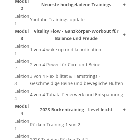
Modul
Neueste hochgeladene Trainings
+
2
Lektion
Youtube Trainings update
1
Modul
Vitality Flow - Ganzkörper-Workout für
+
3
Balance und Freude
Lektion
1 von 4 wake up und koordination
1
Lektion
2 von 4 Power für Core und Beine
2
Lektion
3 von 4 Flexibilität & Hamstrings -
3
Geschmeidige Beine und bewegliche Hüften
Lektion
4 von 4 Tabata-Feuerwerk und Entspannung
4
Modul
2023 Rückentraining - Level leicht
+
4
Lektion
Rücken Training 1 von 2
1
Lektion
2023 Training Rücken Teil 2