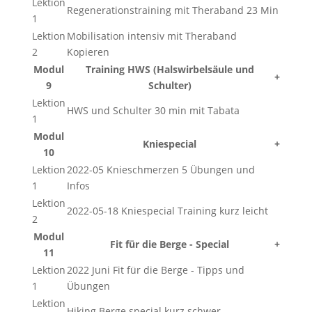
Lektion
Regenerationstraining mit Theraband 23 Min
1
Lektion
Mobilisation intensiv mit Theraband
2
Kopieren
Modul
Training HWS (Halswirbelsäule und
+
9
Schulter)
Lektion
HWS und Schulter 30 min mit Tabata
1
Modul
Kniespecial
+
10
Lektion
2022-05 Knieschmerzen 5 Übungen und
1
Infos
Lektion
2022-05-18 Kniespecial Training kurz leicht
2
Modul
Fit für die Berge - Special
+
11
Lektion
2022 Juni Fit für die Berge - Tipps und
1
Übungen
Lektion
Hiking Berge special kurz schwer