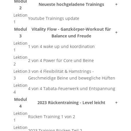
Modul
Neueste hochgeladene Trainings
+
2
Lektion
Youtube Trainings update
1
Modul
Vitality Flow - Ganzkörper-Workout für
+
3
Balance und Freude
Lektion
1 von 4 wake up und koordination
1
Lektion
2 von 4 Power für Core und Beine
2
Lektion
3 von 4 Flexibilität & Hamstrings -
3
Geschmeidige Beine und bewegliche Hüften
Lektion
4 von 4 Tabata-Feuerwerk und Entspannung
4
Modul
2023 Rückentraining - Level leicht
+
4
Lektion
Rücken Training 1 von 2
1
Lektion
2023 Training Rücken Teil 2