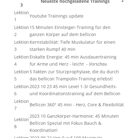
Neueste hochgeladene Trainings
+
3
Lektion
Youtube Trainings update
1
Lektion
15 Minuten Einsteiger-Training für den
2
ganzen Körper auf dem bellicon
Lektion
Kernstabilität: Tiefe Muskulatur für einen
3
starken Rumpf 40 min
Lektion
Eiskalte Energie: 45 min Ausdauertraining
4
für Arme und Herz - leicht -
Vorschau
Lektion
5 Fakten zur Sturzprophylaxe, die du durch
5
das bellicon Trampolin-Training erlebst!
Lektion
2023 10 23 45 min Level 1-3/ Gesundheits-
6
und Koordinationstraining auf dem Bellicon
Lektion
Bellicon 360° 45 min - Herz, Core & Flexibilität
7
2023 10 Ganzkörper-Harmonie: 45 Minuten
Lektion
Bellicon Spezial mit Fokus Bauch &
8
Koordination!
Lektion
2023 09 22 Von 0 auf 100 Maximale