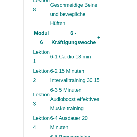
Lektion
Geschmeidige Beine
8
und bewegliche
Hüften
Modul
6 -
+
6
Kräftigungswoche
Lektion
6-1 Cardio 18 min
1
Lektion
6-2 15 Minuten
2
Intervalltraining 30 15
6-3 5 Minuten
Lektion
Audioboost effektives
3
Muskeltraining
Lektion
6-4 Ausdauer 20
4
Minuten