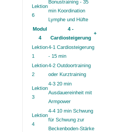
Bonustraining - 35
Lektion
min Koordination
6
Lymphe und Hüfte
Modul
4 -
+
4
Cardiosteigerung
Lektion
4-1 Cardiosteigerung
1
- 15 min
Lektion
4-2 Outdoortraining
2
oder Kurztraining
4-3 20 min
Lektion
Ausdauereinheit mit
3
Armpower
4-4 10 min Schwung
Lektion
für Schwung zur
4
Beckenboden-Stärke