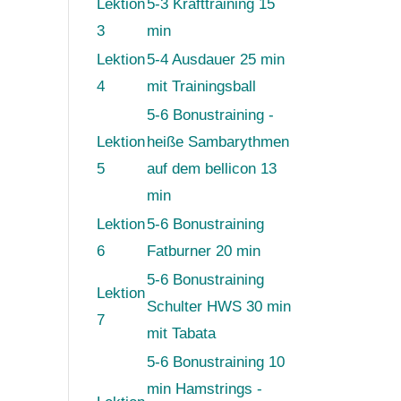
Lektion
5-3 Krafttraining 15
3
min
Lektion
5-4 Ausdauer 25 min
4
mit Trainingsball
5-6 Bonustraining -
Lektion
heiße Sambarythmen
5
auf dem bellicon 13
min
Lektion
5-6 Bonustraining
6
Fatburner 20 min
5-6 Bonustraining
Lektion
Schulter HWS 30 min
7
mit Tabata
5-6 Bonustraining 10
min Hamstrings -