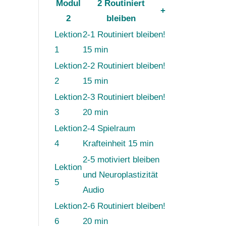
Modul
2 Routiniert
+
2
bleiben
Lektion
2-1 Routiniert bleiben!
1
15 min
Lektion
2-2 Routiniert bleiben!
2
15 min
Lektion
2-3 Routiniert bleiben!
3
20 min
Lektion
2-4 Spielraum
4
Krafteinheit 15 min
2-5 motiviert bleiben
Lektion
und Neuroplastizität
5
Audio
Lektion
2-6 Routiniert bleiben!
6
20 min